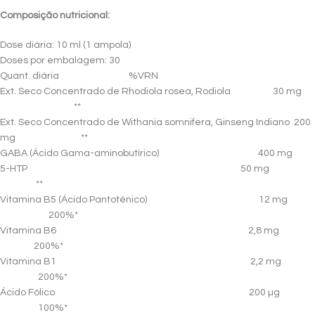
Composição nutricional:
Dose diária: 10 ml (1 ampola)
Doses por embalagem: 30
Quant. diária %VRN
Ext. Seco Concentrado de Rhodiola rosea, Rodiola 30 mg
**
Ext. Seco Concentrado de Withania somnifera, Ginseng Indiano 200
mg **
GABA (Ácido Gama-aminobutírico) 400 mg
5-HTP 50 mg
**
Vitamina B5 (Ácido Pantoténico) 12 mg
200%*
Vitamina B6 2,8 mg
200%*
Vitamina B1 2,2 mg
200%*
Ácido Fólico 200 µg
100%*