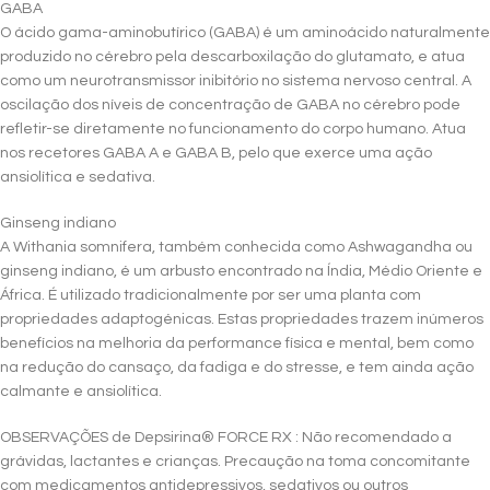
GABA
O ácido gama-aminobutírico (GABA) é um aminoácido naturalmente
produzido no cérebro pela descarboxilação do glutamato, e atua
como um neurotransmissor inibitório no sistema nervoso central. A
oscilação dos níveis de concentração de GABA no cérebro pode
refletir-se diretamente no funcionamento do corpo humano. Atua
nos recetores GABA A e GABA B, pelo que exerce uma ação
ansiolítica e sedativa.
Ginseng indiano
A Withania somnifera, também conhecida como Ashwagandha ou
ginseng indiano, é um arbusto encontrado na Índia, Médio Oriente e
África. É utilizado tradicionalmente por ser uma planta com
propriedades adaptogénicas. Estas propriedades trazem inúmeros
benefícios na melhoria da performance física e mental, bem como
na redução do cansaço, da fadiga e do stresse, e tem ainda ação
calmante e ansiolítica.
OBSERVAÇÕES de Depsirina® FORCE RX : Não recomendado a
grávidas, lactantes e crianças. Precaução na toma concomitante
com medicamentos antidepressivos, sedativos ou outros