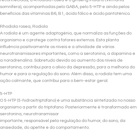
somnifera), acompanhadas pelo GABA, pelo 5-HTP e ainda pelos
benefícios das vitaminas B6, B1, ácido fólico e ácido pantoténico.
Rhodiola rosea, Rodiola
A rodiola é um agente adaptogénio, que normaliza as funções do
organismo e o protege contra fatores externos. Esta planta
influência positivamente os níveis e a atividade de vários
neurotransmissores importantes, como a serotonina, a dopamina e
a noradrenalina. Sobretudo devido ao aumento dos níveis de
serotonina, contribui para o alívio da depressão, para a melhoria do
humor e para a regulação do sono. Além disso, a rodiola tem uma
ação calmante, que contribui para o bem-estar geral.
5-HTP
O 5-HTP (5-hidroxitriptofano) é uma substância sintetizada no nosso
organismo a partir do triptofano. Posteriormente é transformado em
serotonina, neurotransmissor
importante, responsável pela regulação do humor, do sono, da
ansiedade, do apetite e do comportamento.