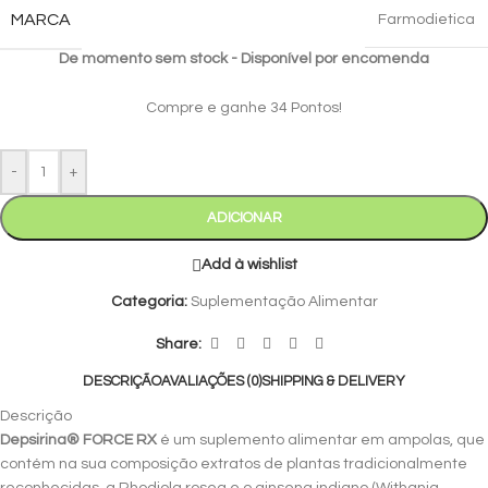
MARCA
Farmodietica
Disponível por encomenda
Compre e ganhe 34 Pontos!
-
+
ADICIONAR
Add à wishlist
Categoria:
Suplementação Alimentar
Share:
DESCRIÇÃO
AVALIAÇÕES (0)
SHIPPING & DELIVERY
Descrição
Depsirina® FORCE RX
é um suplemento alimentar em ampolas, que
contém na sua composição extratos de plantas tradicionalmente
reconhecidas, a Rhodiola rosea e o ginseng indiano (Withania