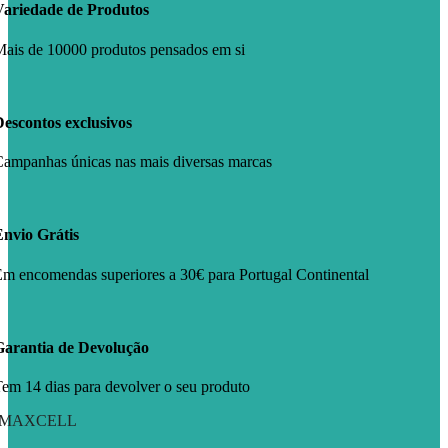
Variedade de Produtos
ais de 10000 produtos pensados em si
escontos exclusivos
ampanhas únicas nas mais diversas marcas
Envio Grátis
m encomendas superiores a 30€ para Portugal Continental
Garantia de Devolução
em 14 dias para devolver o seu produto
MAXCELL