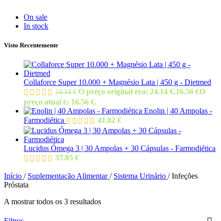
On sale
In stock
Visto Recentemente
Collaforce Super 10.000 + Magnésio Lata | 450 g - Dietmed
O preço original era: 24.14 €.
16.56
€
O
24.14
€
preço atual é: 16.56 €.
Enolin | 40 Ampolas -
Farmodiética
41.82
€
Lucidus Ómega 3 | 30 Ampolas + 30 Cápsulas - Farmodiética
37.85
€
Início
/
Suplementação Alimentar
/
Sistema Urinário
/
Infeções
Próstata
A mostrar todos os 3 resultados
Filtros