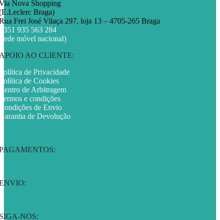
Via Nova Shopping
(E.Leclerc Braga)
Rua Frei José Vilaça 297, loja 13 – 4705-265 Braga
+351 935 563 284
(rede móvel nacional)
APOIO AO CLIENTE:
Política de Privacidade
Política de Cookies
Centro de Arbitragem
Termos e condições
Condições de Envio
Garantia de Devolução
PAGAMENTOS:
ENVIO:
SIGA-NOS: