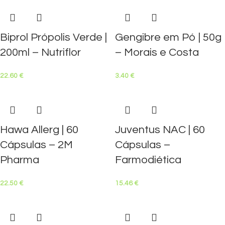
Biprol Própolis Verde |
Gengibre em Pó | 50g
200ml – Nutriflor
– Morais e Costa
22.60
€
3.40
€
Hawa Allerg | 60
Juventus NAC | 60
Cápsulas – 2M
Cápsulas –
Pharma
Farmodiética
22.50
€
15.46
€