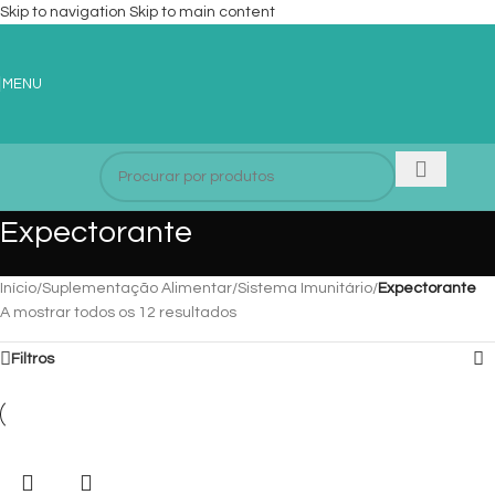
Skip to navigation
Skip to main content
MENU
Expectorante
Início
/
Suplementação Alimentar
/
Sistema Imunitário
/
Expectorante
A mostrar todos os 12 resultados
Filtros