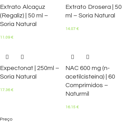
Extrato Alcaçuz
Extrato Drosera | 50
(Regaliz) | 50 ml –
ml – Soria Natural
Soria Natural
14.07
€
11.09
€
Expectonat | 250ml –
NAC 600 mg (n-
Soria Natural
acetilcisteína) | 60
Comprimidos –
17.36
€
Naturmil
16.15
€
Preço