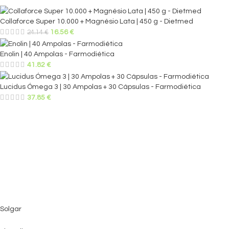
Collaforce Super 10.000 + Magnésio Lata | 450 g - Dietmed
16.56
€
24.14
€
Enolin | 40 Ampolas - Farmodiética
41.82
€
Lucidus Ómega 3 | 30 Ampolas + 30 Cápsulas - Farmodiética
37.85
€
Solgar