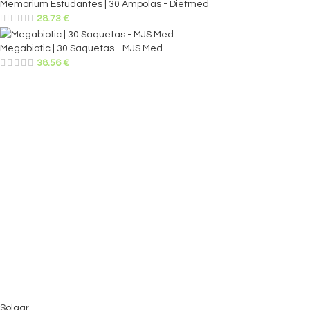
Memorium Estudantes | 30 Ampolas - Dietmed
28.73
€
Megabiotic | 30 Saquetas - MJS Med
38.56
€
Solgar