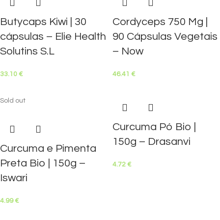
Butycaps Kiwi | 30
Cordyceps 750 Mg |
cápsulas – Elie Health
90 Cápsulas Vegetais
Solutins S.L
– Now
33.10
€
46.41
€
Sold out
Curcuma Pó Bio |
150g – Drasanvi
Curcuma e Pimenta
Preta Bio | 150g –
4.72
€
Iswari
4.99
€