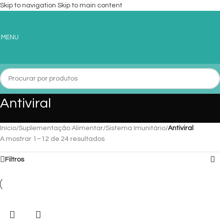
Skip to navigation
Skip to main content
MENU
Antiviral
Início
/
Suplementação Alimentar
/
Sistema Imunitário
/
Antiviral
A mostrar 1–12 de 24 resultados
Filtros