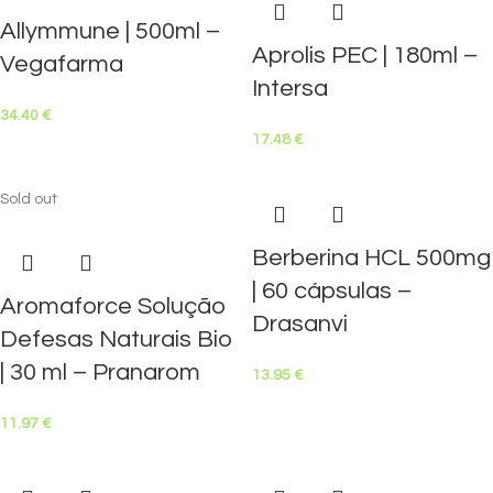
Allymmune | 500ml –
Aprolis PEC | 180ml –
Vegafarma
Intersa
34.40
€
17.48
€
Sold out
Berberina HCL 500mg
| 60 cápsulas –
Aromaforce Solução
Drasanvi
Defesas Naturais Bio
| 30 ml – Pranarom
13.95
€
11.97
€